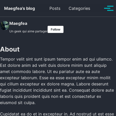
Skip to primary navigation
Skip to content
Skip to footer
Toggle se
Maegfea's blog
Posts
Categories
Tog
Maegfea
Follow
Un geek qui aime partager
About
Tempor velit sint sunt ipsum tempor enim ad qui ullamco.
Est dolore anim ad velit duis dolore minim sunt aliquip
amet commodo labore. Ut eu pariatur aute ea aute
excepteur laborum. Esse ea esse excepteur minim mollit
qui cillum excepteur ex dolore magna. Labore deserunt
fugiat incididunt incididunt sint ea. Consequat dolore aute
laboris quis proident quis non et est consectetur ex
eiusmod sit culpa.
Cupidatat ea do et in excepteur in. Ad nostrud ut est esse